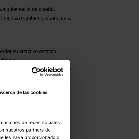
alquier estilo de diseño.
 limpieza regular necesaria para
rder su atractivo estético.
ológica.
 creación de superficies únicas y
adecuado tanto para interiores
Acerca de las cookies
 funciones de redes sociales
 suelos y paredes hasta muebles
con nuestros partners de
ue les haya proporcionado o