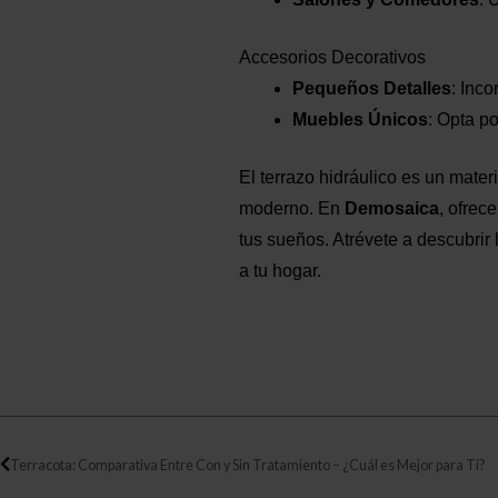
Accesorios Decorativos
Pequeños Detalles
: Inc
Muebles Únicos
: Opta p
El terrazo hidráulico es un mater
moderno. En
Demosaica
, ofrec
tus sueños. Atrévete a descubrir
a tu hogar.
Ant
Terracota: Comparativa Entre Con y Sin Tratamiento – ¿Cuál es Mejor para Ti?