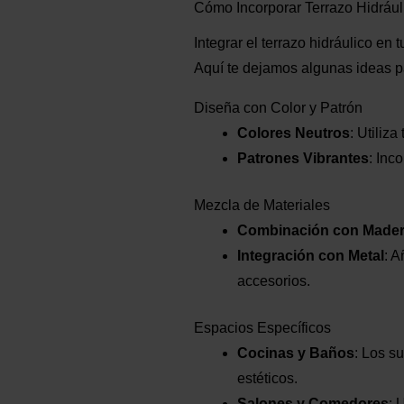
Cómo Incorporar Terrazo Hidrául
Integrar el terrazo hidráulico e
Aquí te dejamos algunas ideas pa
Diseña con Color y Patrón
Colores Neutros
: Utiliz
Patrones Vibrantes
: Inc
Mezcla de Materiales
Combinación con Made
Integración con Metal
: 
accesorios.
Espacios Específicos
Cocinas y Baños
: Los s
estéticos.
Salones y Comedores
: 