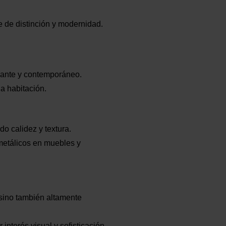
e de distinción y modernidad.
egante y contemporáneo.
la habitación.
o calidez y textura.
metálicos en muebles y
 sino también altamente
interés visual y sofisticación.