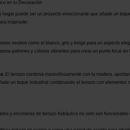
ico en tu Decoración
n tu hogar puede ser un proyecto emocionante que añade un toqu
ra inspirarte:
a tonos neutros como el blanco, gris y beige para un aspecto el
orpora patrones y colores vibrantes para crear un punto focal en 
ra
: El terrazo combina maravillosamente con la madera, aportand
Añade un toque industrial combinando el terrazo con elementos 
uelos y encimeras de terrazo hidráulico no solo son funcionales
Utiliza terrazo en suelos o como una pared de acento para añadir 