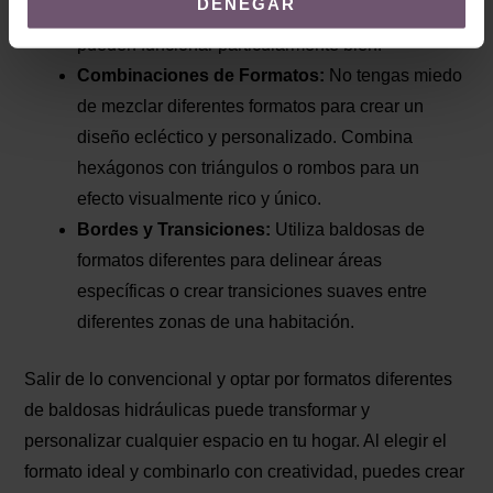
DENEGAR
espacio. Los formatos pequeños y geométricos
pueden funcionar particularmente bien.
Combinaciones de Formatos:
No tengas miedo
de mezclar diferentes formatos para crear un
diseño ecléctico y personalizado. Combina
hexágonos con triángulos o rombos para un
efecto visualmente rico y único.
Bordes y Transiciones:
Utiliza baldosas de
formatos diferentes para delinear áreas
específicas o crear transiciones suaves entre
diferentes zonas de una habitación.
Salir de lo convencional y optar por formatos diferentes
de baldosas hidráulicas puede transformar y
personalizar cualquier espacio en tu hogar. Al elegir el
formato ideal y combinarlo con creatividad, puedes crear