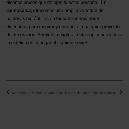
diseños únicos que reflejen tu estilo personal. En
Demosaica
, ofrecemos una amplia variedad de
baldosas hidráulicas en formatos innovadores,
diseñadas para inspirar y enriquecer cualquier proyecto
de decoración. Atrévete a explorar estas opciones y lleva
la estética de tu hogar al siguiente nivel.
Ant
Sigu
Tratamiento de Baldosas: Guía Completa para su Mantenimiento
Tendencias en Zellige: Transformando el Frontal de tu Cocina