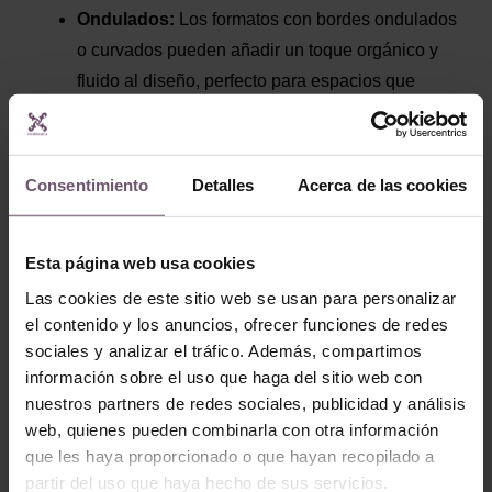
Ondulados:
Los formatos con bordes ondulados
o curvados pueden añadir un toque orgánico y
fluido al diseño, perfecto para espacios que
buscan un estilo más natural y suave.
Octogonal:
Los hidráulicos octogonales no son
muy conocidos, mucha gente prefiere hacer el
Consentimiento
Detalles
Acerca de las cookies
efecto del octogonal con la olambrilla usando
modelos de hidráulicos que lo asemejan, pero
Esta página web usa cookies
realmente no es lo mismo este acabado que una
baldosa de 20x20cm. Estas piezas deben ir
Las cookies de este sitio web se usan para personalizar
el contenido y los anuncios, ofrecer funciones de redes
acompañadas de una olambrilla.
sociales y analizar el tráfico. Además, compartimos
información sobre el uso que haga del sitio web con
Inspiración para Decorar con Baldosas de Formato
nuestros partners de redes sociales, publicidad y análisis
Diferente
web, quienes pueden combinarla con otra información
que les haya proporcionado o que hayan recopilado a
Incorporar baldosas hidráulicas de formatos diferentes
partir del uso que haya hecho de sus servicios.
en la decoración de tu hogar puede ser una forma