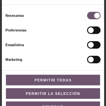
emocionante de añadir estilo y personalidad. Aquí tienes
Selección
algunas ideas inspiradoras:
Necesarias
de
consentimiento
Paredes de Acento:
Utiliza baldosas de formato
diferente en una pared de acento para crear un
Preferencias
punto focal impresionante en una habitación. Los
formatos hexagonales o triangulares pueden
Estadística
añadir textura e interés visual.
Suelos Dinámicos:
Crea patrones de suelo
Marketing
únicos utilizando baldosas romboidales o
triangulares. Esto puede transformar
completamente el ambiente de una habitación,
PERMITIR TODAS
haciéndola más atractiva y moderna.
Espacios Pequeños:
En baños pequeños o
PERMITIR LA SELECCIÓN
cocinas, las baldosas de formato diferente
pueden añadir un toque especial sin abrumar el