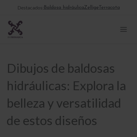
Ir
Destacados:
Baldosa hidráulica
Zellige
Terracota
al
contenido
Dibujos de baldosas
hidráulicas: Explora la
belleza y versatilidad
de estos diseños