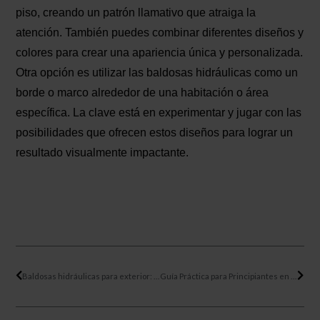
piso, creando un patrón llamativo que atraiga la
atención. También puedes combinar diferentes diseños y
colores para crear una apariencia única y personalizada.
Otra opción es utilizar las baldosas hidráulicas como un
borde o marco alrededor de una habitación o área
específica. La clave está en experimentar y jugar con las
posibilidades que ofrecen estos diseños para lograr un
resultado visualmente impactante.
Ant
Sigu
Baldosas hidráulicas para exterior: Ideas, diseños y mantenimiento de calidad
Guía Práctica para Principiantes en la Elección de Baldosas