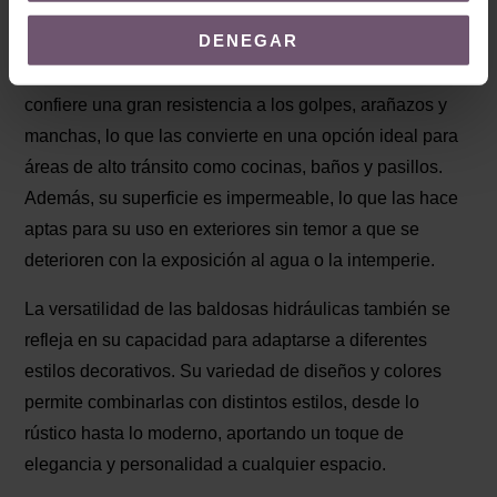
sea en interiores o exteriores.
DENEGAR
Su composición de cemento y pigmentos naturales les
confiere una gran resistencia a los golpes, arañazos y
manchas, lo que las convierte en una opción ideal para
áreas de alto tránsito como cocinas, baños y pasillos.
Además, su superficie es impermeable, lo que las hace
aptas para su uso en exteriores sin temor a que se
deterioren con la exposición al agua o la intemperie.
La versatilidad de las baldosas hidráulicas también se
refleja en su capacidad para adaptarse a diferentes
estilos decorativos. Su variedad de diseños y colores
permite combinarlas con distintos estilos, desde lo
rústico hasta lo moderno, aportando un toque de
elegancia y personalidad a cualquier espacio.