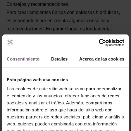
Consejos y recomendaciones
Para crear ambientes únicos con baldosas hidráulicas,
es importante tener en cuenta algunos consejos y
recomendaciones. En primer lugar, es fundamental
seleccionar diseños que se adapten al estilo y la
personalidad del espacio. Además, es recomendable
combinar diferentes patrones y colores para lograr un
Consentimiento
Detalles
Acerca de las cookies
efecto visualmente impactante.
Otro aspecto a considerar es la distribución de las
Esta página web usa cookies
baldosas en el espacio. Se puede optar por colocarlas
Las cookies de este sitio web se usan para personalizar
en toda la superficie o utilizarlas como un elemento focal
el contenido y los anuncios, ofrecer funciones de redes
en áreas específicas. Asimismo, es necesario
sociales y analizar el tráfico. Además, compartimos
asegurarse de que la instalación se realice
información sobre el uso que haga del sitio web con
correctamente, siguiendo las indicaciones del fabricante
nuestros partners de redes sociales, publicidad y análisis
o contratando a un profesional.
web, quienes pueden combinarla con otra información
que les haya proporcionado o que hayan recopilado a