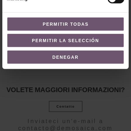
Zellige en stock -
none
Zellige en stock - none
Mod. ZC206 –
PERMITIR TODAS
Mod. ZC204 – 10×10
10×10
LEGGI TUTTO
PERMITIR LA SELECCIÓN
LEGGI TUTTO
DENEGAR
VOLETE MAGGIORI INFORMAZIONI?
Contatto
Inviateci un'e-mail a
contacto@demosaica.com