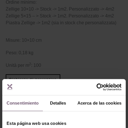
Ordine minimo:
Zellige 10×10 -> Stock -> 1m2. Personalizzato -> 4m2
Zellige 5×15 – > Stock -> 1m2. Personalizzato -> 4m2
Piastra Zellige -> 1m2 (sia in stock che personalizzata)
Misure: 10×10 cm
Peso: 0,18 kg
2
Unità per m
: 100
Richiesta di preventivo
Prodotti Correlati
Consentimiento
Detalles
Acerca de las cookies
Esta página web usa cookies