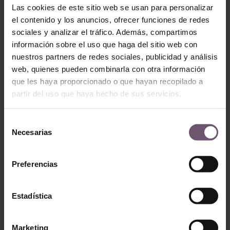
Las cookies de este sitio web se usan para personalizar
el contenido y los anuncios, ofrecer funciones de redes
sociales y analizar el tráfico. Además, compartimos
información sobre el uso que haga del sitio web con
nuestros partners de redes sociales, publicidad y análisis
Zellige en stock -
web, quienes pueden combinarla con otra información
none
Zellige en stock - none
que les haya proporcionado o que hayan recopilado a
Mod. ZC217 –
Mod. ZC224 – 10×10
partir del uso que haya hecho de sus servicios.
10×10
LEGGI TUTTO
LEGGI TUTTO
Selección
Necesarias
de
consentimiento
Preferencias
Estadística
Marketing