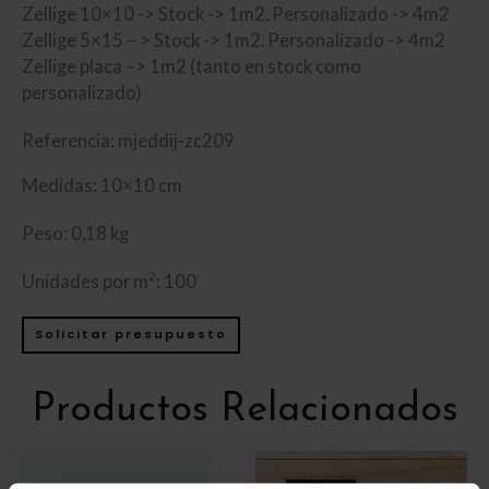
Zellige 10×10 -> Stock -> 1m2. Personalizado -> 4m2
Zellige 5×15 – > Stock -> 1m2. Personalizado -> 4m2
Zellige placa –> 1m2 (tanto en stock como
personalizado)
Referencia: mjeddij-zc209
Medidas: 10×10 cm
Peso: 0,18 kg
2
Unidades por m
: 100
Solicitar presupuesto
Productos Relacionados