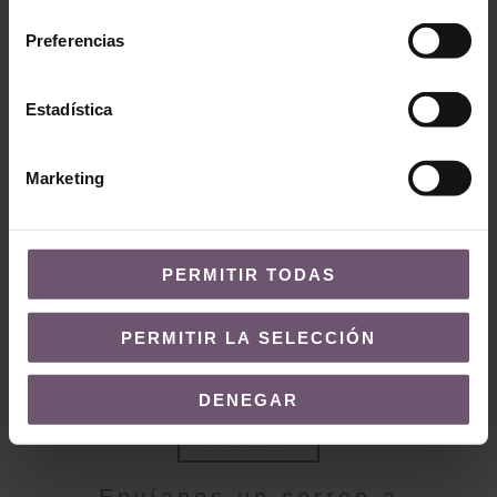
consentimiento
Preferencias
Zellige en stock -
none
Zellige en stock - none
Estadística
Mod. ZC220 –
Mod. ZC202 – 10×10
10×10
LEER MÁS
Marketing
LEER MÁS
PERMITIR TODAS
PERMITIR LA SELECCIÓN
¿QUIERES MÁS INFORMACIÓN?
DENEGAR
Contacto
Envíanos un correo a