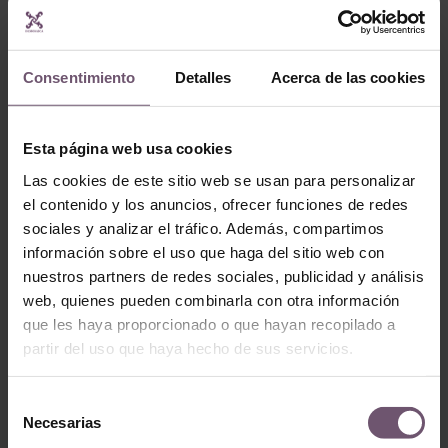
Consentimiento
Detalles
Acerca de las cookies
Esta página web usa cookies
Zellige en stock -
none
Las cookies de este sitio web se usan para personalizar
Zellige en stock - none
el contenido y los anuncios, ofrecer funciones de redes
Mod. ZC204 –
Mod. ZC228 – 10×10
sociales y analizar el tráfico. Además, compartimos
15x15cm
LEER MÁS
información sobre el uso que haga del sitio web con
LEER MÁS
nuestros partners de redes sociales, publicidad y análisis
web, quienes pueden combinarla con otra información
que les haya proporcionado o que hayan recopilado a
partir del uso que haya hecho de sus servicios.
Selección
Necesarias
de