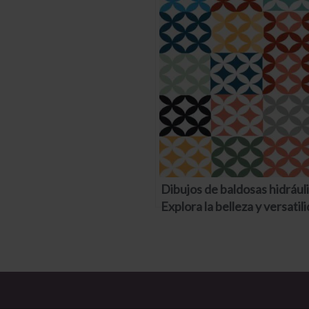
Dibujos de baldosas hidrául
Explora la belleza y versatil
estos diseños