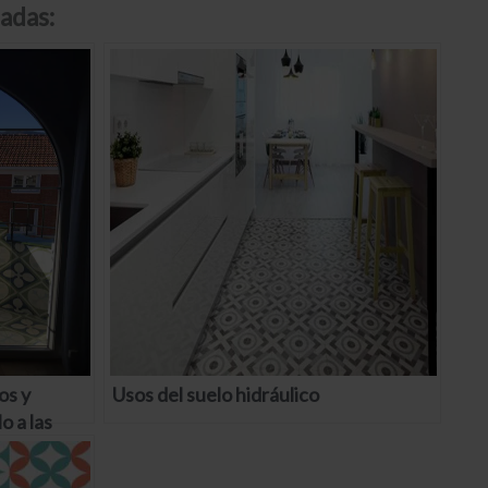
adas:
os y
Usos del suelo hidráulico
o a las