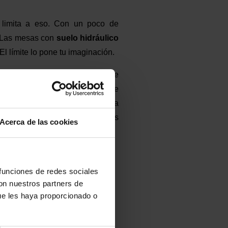
 limita a eso. Con un poco de
. Las mesas con
suelo hidráulico
l límite lo pone tu imaginación.
o catálogo de stock a la hora de
pedido mínimo y un período de
un diseño personalizado viendo la
te se puede solicitar a nuestros
Acerca de las cookies
n encargado:
 funciones de redes sociales
con nuestros partners de
ue les haya proporcionado o