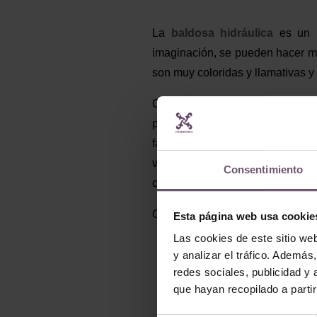
La
baldosa hidráulica
es un r
imaginación, se pueden hacer mi
son muy coloridas y llamativas y
Como una mesa lleva muy poc
pedir las
baldosas
para vuest
fabricación de 4 a 6 semanas, po
variedad de diseños y colores d
Consentimiento
comerciales).
Os dejamos con unas fotos de v
Esta página web usa cookie
Las cookies de este sitio we
y analizar el tráfico. Ademá
redes sociales, publicidad y
que hayan recopilado a parti