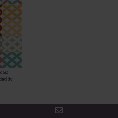
icas:
idad de