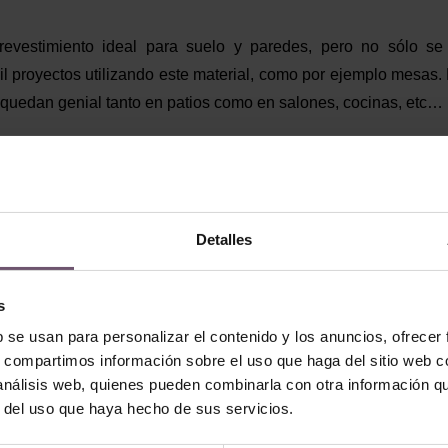
evestimiento ideal para suelo y paredes, pero no sólo se
l proyectos utilizando este material, como por ejemplo mesas
 quedan genial tanto en patios como en salones, cocinas, etc… E
as
baldosas
os recomendamos que le echéis un vistazo a nuestr
ras mesas, ya que para modelos personalizados tenemos 
r lo que casi ni merece la pena invertir tanto tiempo y dinero 
e nuestros modelos en stock y nuestro catálogo de restos (és
Detalles
arias mesas con
suelo hidráulico
que nuestros clientes nos ha
s
b se usan para personalizar el contenido y los anuncios, ofrecer
s, compartimos información sobre el uso que haga del sitio web 
 análisis web, quienes pueden combinarla con otra información q
r del uso que haya hecho de sus servicios.