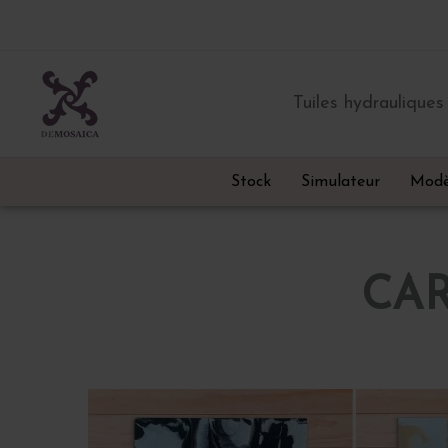
Aller
au
contenu
Tuiles hydrauliques
Stock
Simulateur
Modè
CA