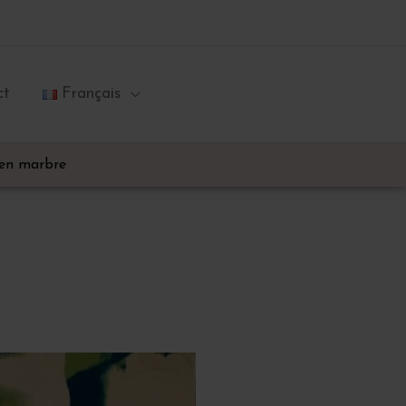
ct
Français
 en marbre