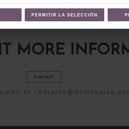
PERMITIR LA SELECCIÓN
P
T MORE INFOR
Contact
 email to
contacto@demosaica.co