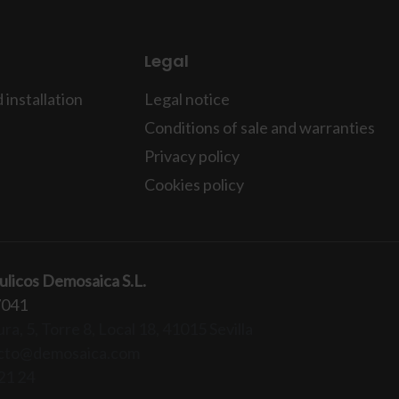
Legal
installation
Legal notice
Conditions of sale and warranties
Privacy policy
Cookies policy
ulicos Demosaica S.L.
7041
ra, 5, Torre 8, Local 18, 41015 Sevilla
cto@demosaica.com
21 24