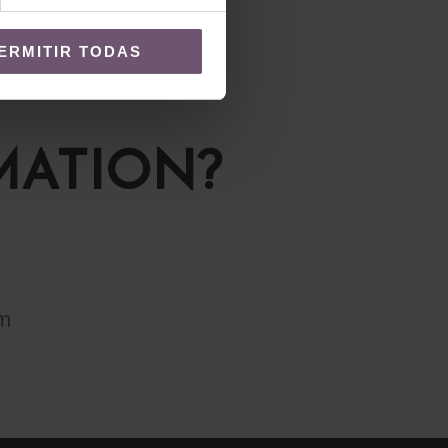
ERMITIR TODAS
MATION?
m