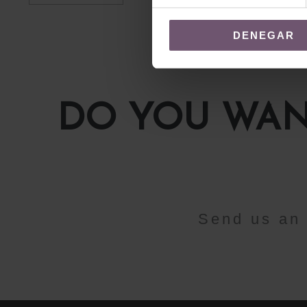
DENEGAR
DO YOU WAN
Send us an