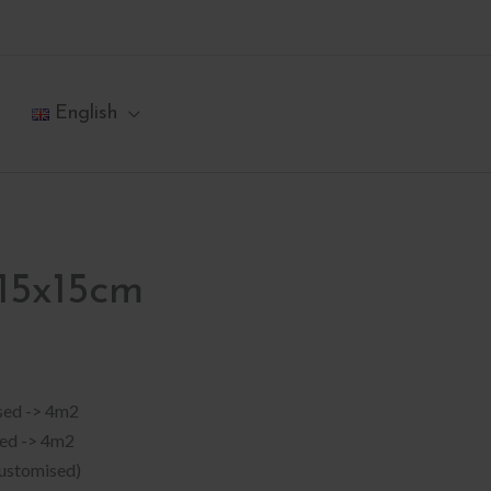
English
15x15cm
sed -> 4m2
sed -> 4m2
customised)