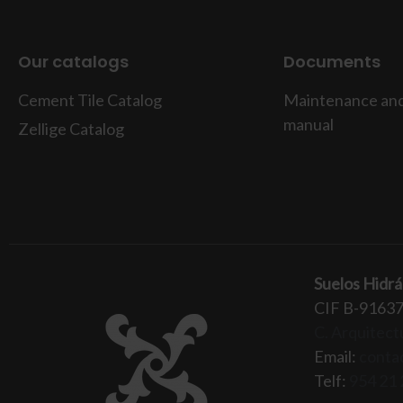
Our catalogs
Documents
Cement Tile Catalog
Maintenance and 
manual
Zellige Catalog
Suelos Hidrá
CIF B-9163
C. Arquitectu
Email:
conta
Telf:
954 21 