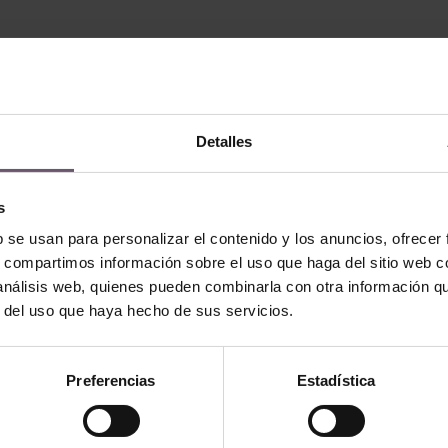
Detalles
s
b se usan para personalizar el contenido y los anuncios, ofrecer
s, compartimos información sobre el uso que haga del sitio web 
 análisis web, quienes pueden combinarla con otra información q
r del uso que haya hecho de sus servicios.
 - none
Zellige en stock - none
Preferencias
Estadística
 10×10
Mod. ZC208 – 10×10
E
READ MORE