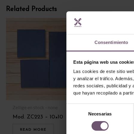
Related Products
Consentimiento
Esta página web usa cookie
Las cookies de este sitio we
y analizar el tráfico. Ademá
redes sociales, publicidad y
que hayan recopilado a parti
Selección
Zellige en stock - none
Zellige en stock
Necesarias
de
Mod. ZC223 – 10×10
Mod. ZC212 –
consentimiento
READ MORE
READ MOR