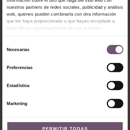
nuestros partners de redes sociales, publicidad y análisis
web, quienes pueden combinarla con otra información
que les haya proporcionado o que hayan recopilado a
partir del uso que haya hecho de sus servicios.
Selección
Necesarias
de
consentimiento
Preferencias
Estadística
ZE31 – Bejemat Rkab
Marketing
14x4cm
PERMITIR TODAS