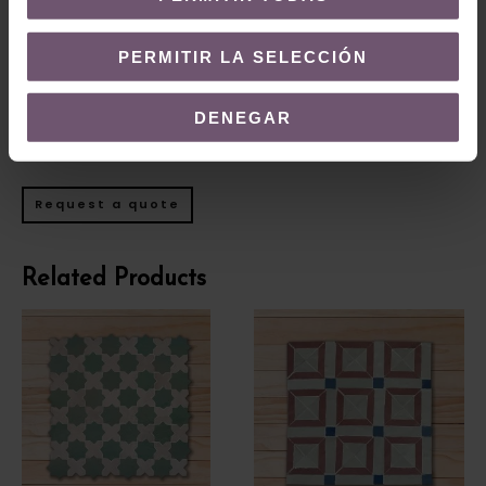
Reference: ZE31
PERMITIR LA SELECCIÓN
Measures: 14 x 4 cm
Weight: 0.08 kg
DENEGAR
Units per m2: 7,14 mL
Request a quote
Related Products